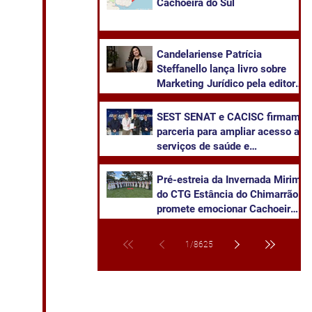
Cachoeira do Sul
Candelariense Patrícia
Steffanello lança livro sobre
Marketing Jurídico pela editora
Juruá
SEST SENAT e CACISC firmam
parceria para ampliar acesso a
serviços de saúde e
capacitação
Pré-estreia da Invernada Mirim
do CTG Estância do Chimarrão
promete emocionar Cachoeira
neste sábado
1
/
8625