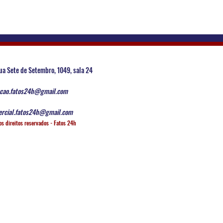
ua Sete de Setembro, 1049, sala 24
cao.fatos24h@gmail.com
rcial.fatos24h@gmail.com
os direitos reservados - Fatos 24h