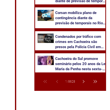
diante de previsão de temporal
severo
Corsan mobiliza plano de
contingência diante da
previsão de temporais no Rio
Grande do Sul
Condenados por tráfico com
crimes em Cachoeira são
presos pela Polícia Civil em
Venâncio Aires
Cachoeira do Sul promove
seminário pelos 20 anos da Lei
Maria da Penha nesta sexta-
feira
1
/
8628