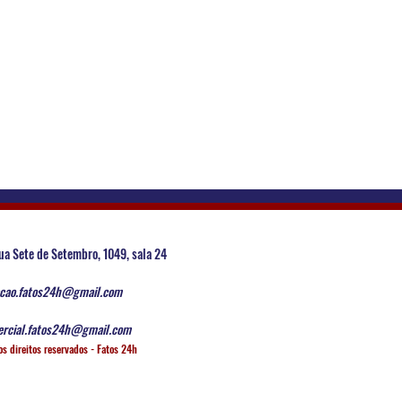
ua Sete de Setembro, 1049, sala 24
cao.fatos24h@gmail.com
rcial.fatos24h@gmail.com
os direitos reservados - Fatos 24h