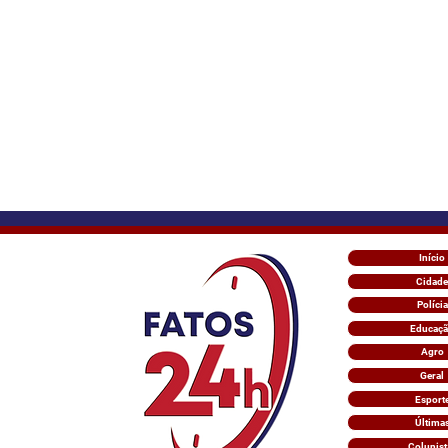
Início
Cidade
Polícia
Educaç
Agro
Geral
Esport
Última
Colunist