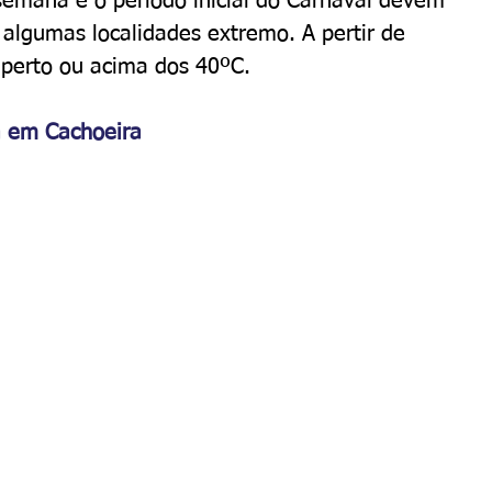
emana e o período inicial do Carnaval devem 
 algumas localidades extremo. A pertir de 
 perto ou acima dos 40ºC.
a em Cachoeira