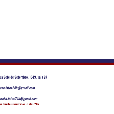
ua Sete de Setembro, 1049, sala 24
cao.fatos24h@gmail.com
rcial.fatos24h@gmail.com
os direitos reservados - Fatos 24h