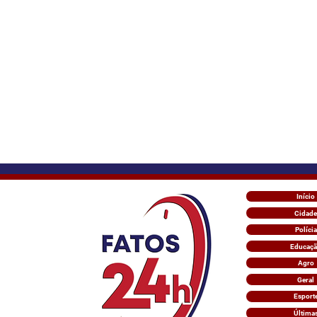
Início
Cidade
Polícia
Educaç
Agro
Geral
Esport
Última