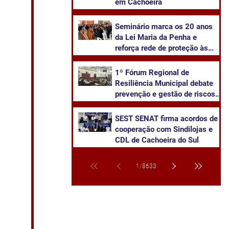
em Cachoeira
Seminário marca os 20 anos
da Lei Maria da Penha e
reforça rede de proteção às
mulheres em Cachoeira do Sul
1º Fórum Regional de
Resiliência Municipal debate
prevenção e gestão de riscos
climáticos em Cachoeira do
Sul
SEST SENAT firma acordos de
cooperação com Sindilojas e
CDL de Cachoeira do Sul
1
/
8633