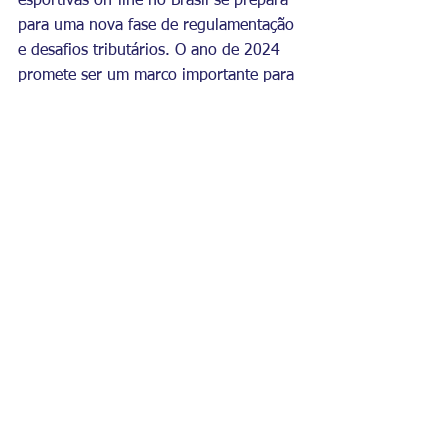
esportivas on-line no Brasil se prepara 
para uma nova fase de regulamentação 
e desafios tributários. O ano de 2024 
promete ser um marco importante para 
o setor, moldando seu futuro e 
contribuindo para a dinâmica do 
cenário esportivo e econômico do país.
Imagem: Divulgação.