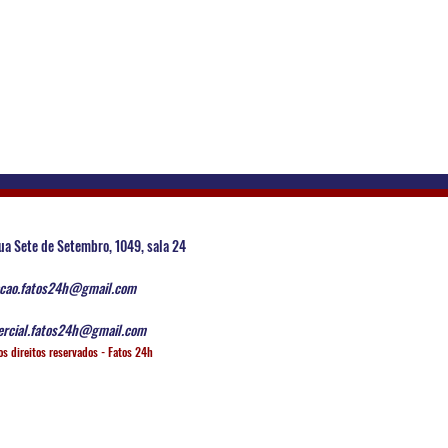
ua Sete de Setembro, 1049, sala 24
cao.fatos24h@gmail.com
rcial.fatos24h@gmail.com
os direitos reservados - Fatos 24h