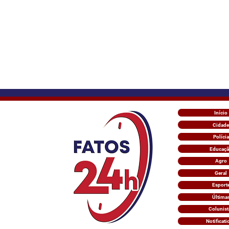
Início
Cidade
Polícia
Educaç
Agro
Geral
Esport
Última
Colunist
Notificati