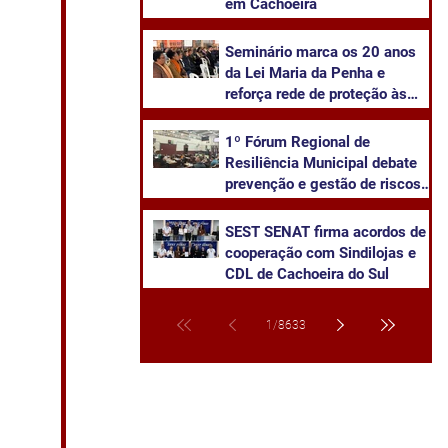
em Cachoeira
Seminário marca os 20 anos
da Lei Maria da Penha e
reforça rede de proteção às
mulheres em Cachoeira do Sul
1º Fórum Regional de
Resiliência Municipal debate
prevenção e gestão de riscos
climáticos em Cachoeira do
Sul
SEST SENAT firma acordos de
cooperação com Sindilojas e
CDL de Cachoeira do Sul
1
/
8633