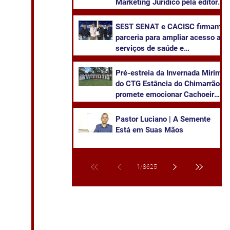
Marketing Jurídico pela editora
Juruá
SEST SENAT e CACISC firmam
parceria para ampliar acesso a
serviços de saúde e
capacitação
Pré-estreia da Invernada Mirim
do CTG Estância do Chimarrão
promete emocionar Cachoeira
neste sábado
Pastor Luciano | A Semente
Está em Suas Mãos
1
/
8625