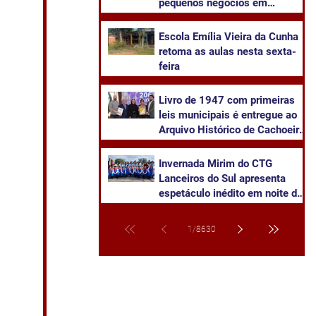
pequenos negócios em
Cachoeira do Sul
​Escola Emília Vieira da Cunha
retoma as aulas nesta sexta-
feira
Livro de 1947 com primeiras
leis municipais é entregue ao
Arquivo Histórico de Cachoeira
do Sul
Invernada Mirim do CTG
Lanceiros do Sul apresenta
espetáculo inédito em noite de
pré-estreia neste sábado
1
/
8630