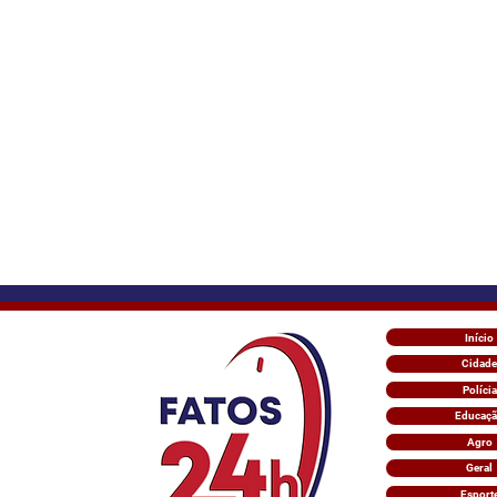
Início
Cidade
Polícia
Educaç
Agro
Geral
Esport