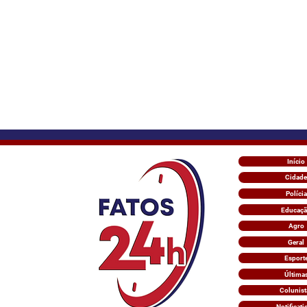
Início
Cidade
Polícia
Educaç
Agro
Geral
Esport
Última
Colunist
Notificati