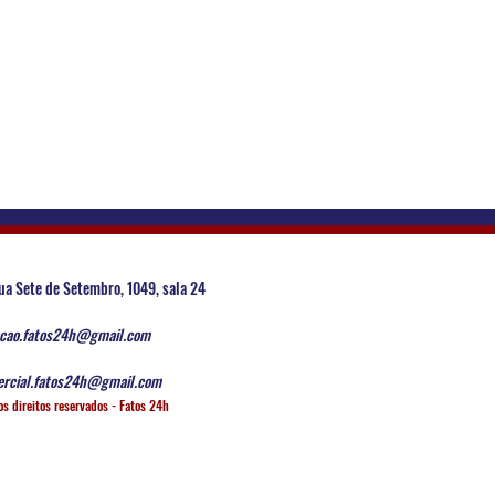
ua Sete de Setembro, 1049, sala 24
cao.fatos24h@gmail.com
rcial.fatos24h@gmail.com
os direitos reservados - Fatos 24h