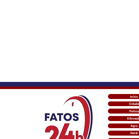
Início
Cidade
Polícia
Educaç
Agro
Geral