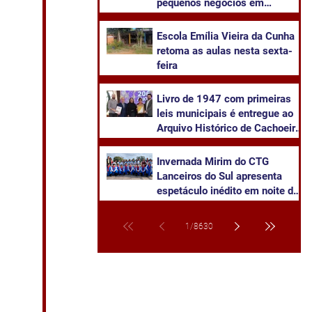
pequenos negócios em
Cachoeira do Sul
​Escola Emília Vieira da Cunha
retoma as aulas nesta sexta-
feira
Livro de 1947 com primeiras
leis municipais é entregue ao
Arquivo Histórico de Cachoeira
do Sul
Invernada Mirim do CTG
Lanceiros do Sul apresenta
espetáculo inédito em noite de
pré-estreia neste sábado
1
/
8630