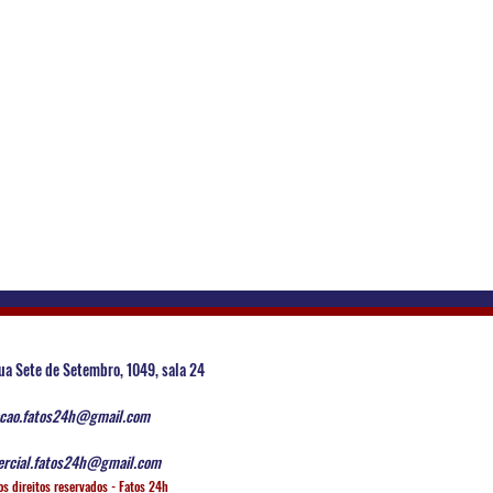
ua Sete de Setembro, 1049, sala 24
cao.fatos24h@gmail.com
rcial.fatos24h@gmail.com
os direitos reservados - Fatos 24h