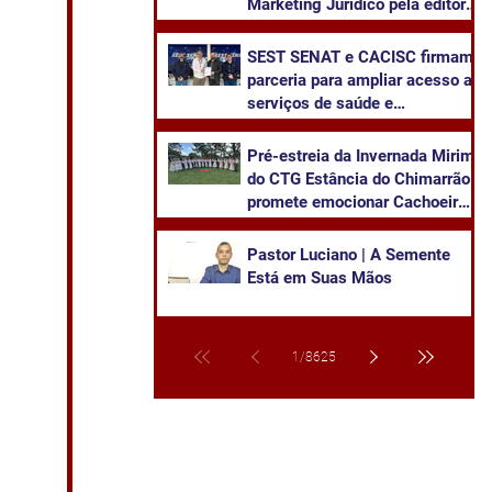
Marketing Jurídico pela editora
Juruá
SEST SENAT e CACISC firmam
parceria para ampliar acesso a
serviços de saúde e
capacitação
Pré-estreia da Invernada Mirim
do CTG Estância do Chimarrão
promete emocionar Cachoeira
neste sábado
Pastor Luciano | A Semente
Está em Suas Mãos
1
/
8625