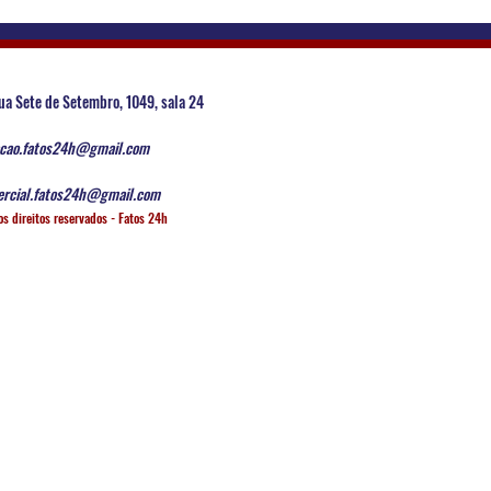
ua Sete de Setembro, 1049, sala 24
cao.fatos24h@gmail.com
rcial.fatos24h@gmail.com
os direitos reservados - Fatos 24h