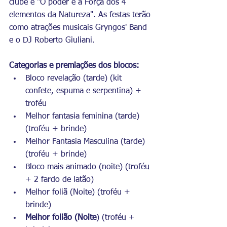
clube é "O poder e a Força dos 4 
elementos da Natureza". As festas terão 
como atrações musicais Gryngos' Band 
e o DJ Roberto Giuliani.  
Categorias e premiações dos blocos:
Bloco revelação (tarde) (kit 
confete, espuma e serpentina) + 
troféu 
Melhor fantasia feminina (tarde)
(troféu + brinde) 
Melhor Fantasia Masculina (tarde) 
(troféu + brinde) 
Bloco mais animado (noite) (troféu 
+ 2 fardo de latão) 
Melhor foliã (Noite) (troféu + 
brinde) 
Melhor folião (Noite
) (troféu + 