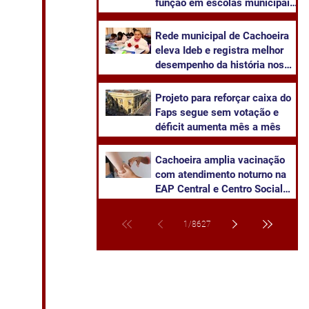
função em escolas municipais
de Cachoeira
Rede municipal de Cachoeira
eleva Ideb e registra melhor
desempenho da história nos
anos finais
Projeto para reforçar caixa do
Faps segue sem votação e
déficit aumenta mês a mês
Cachoeira amplia vacinação
com atendimento noturno na
EAP Central e Centro Social
Urbano
1
/
8627