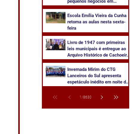
pequenos negócios em
Cachoeira do Sul
​Escola Emília Vieira da Cunha
retoma as aulas nesta sexta-
feira
Livro de 1947 com primeiras
leis municipais é entregue ao
Arquivo Histórico de Cachoeira
do Sul
Invernada Mirim do CTG
Lanceiros do Sul apresenta
espetáculo inédito em noite de
pré-estreia neste sábado
1
/
8630