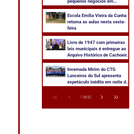
pequenos negócios em
Cachoeira do Sul
​Escola Emília Vieira da Cunha
retoma as aulas nesta sexta-
feira
Livro de 1947 com primeiras
leis municipais é entregue ao
Arquivo Histórico de Cachoeira
do Sul
Invernada Mirim do CTG
Lanceiros do Sul apresenta
espetáculo inédito em noite de
pré-estreia neste sábado
1
/
8630