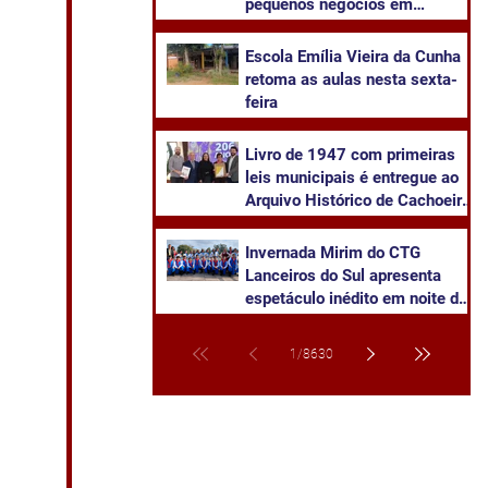
pequenos negócios em
Cachoeira do Sul
​Escola Emília Vieira da Cunha
retoma as aulas nesta sexta-
feira
Livro de 1947 com primeiras
leis municipais é entregue ao
Arquivo Histórico de Cachoeira
do Sul
Invernada Mirim do CTG
Lanceiros do Sul apresenta
espetáculo inédito em noite de
pré-estreia neste sábado
1
/
8630