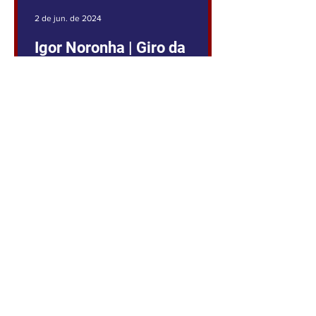
2 de jun. de 2024
Igor Noronha | Giro da
Semana
GESTÃO DEMOCRÁTICA Esta forma
de administrar escolas e
Universidades está prevista na
Constituição Federal. O art. 206, fala
da gestão...