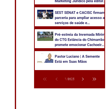
Marketing Jurídico pela editora
Juruá
SEST SENAT e CACISC firmam
parceria para ampliar acesso a
serviços de saúde e
capacitação
Pré-estreia da Invernada Mirim
do CTG Estância do Chimarrão
promete emocionar Cachoeira
neste sábado
Pastor Luciano | A Semente
Está em Suas Mãos
1
/
8625