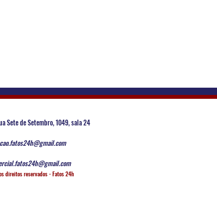
ua Sete de Setembro, 1049, sala 24
cao.fatos24h@gmail.com
rcial.fatos24h@gmail.com
os direitos reservados - Fatos 24h