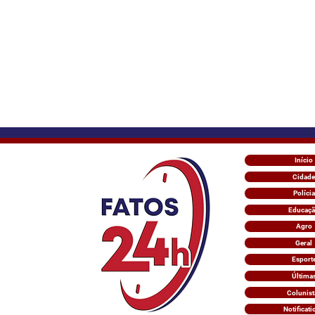
Início
Cidade
Polícia
Educaç
Agro
Geral
Esport
Última
Colunist
Notificati