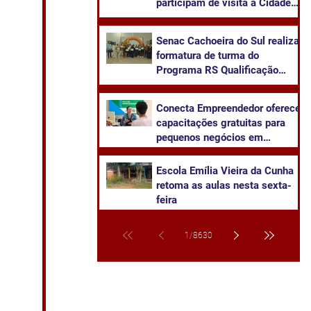
participam de visita à Cidade
da Advocacia
Senac Cachoeira do Sul realiza
formatura de turma do
Programa RS Qualificação
Recomeçar em Candelária
Conecta Empreendedor oferece
capacitações gratuitas para
pequenos negócios em
Cachoeira do Sul
​Escola Emília Vieira da Cunha
retoma as aulas nesta sexta-
feira
1
/
8630