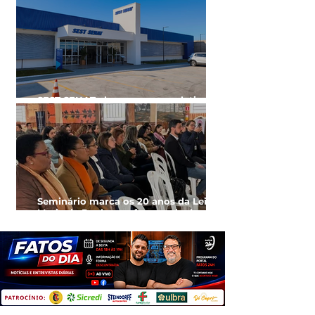
SEST SENAT abre processo seletivo
para Jovem Aprendiz em Cachoeira
Seminário marca os 20 anos da Lei
Maria da Penha e reforça rede de
proteção às mulheres em Cachoeira
do Sul