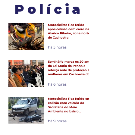
Polícia
Motociclista fica ferido
após colisão com carro na
Alarico Ribeiro, zona norte
de Cachoeira
há 5 horas
Seminário marca os 20 anos
da Lei Maria da Penha e
reforça rede de proteção às
mulheres em Cachoeira do
Sul
há 6 horas
Motociclista fica ferido em
colisão com veículo da
Secretaria do Meio
Ambiente no bairro
Barcelos
há 9 horas