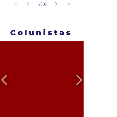
1
/
380
Colunistas