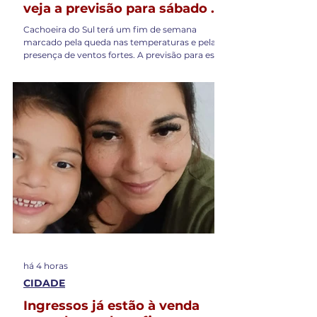
veja a previsão para sábado e
domingo
Cachoeira do Sul terá um fim de semana
marcado pela queda nas temperaturas e pela
presença de ventos fortes. A previsão para este
sábado (8) e domingo (9) indica tempo
predominantemente firme, mas com frio
intenso nas primeiras horas do dia. Sábado
começa com apenas 4°C No sábado (8), a
previsão indica tempo parcialmente
ensolarado, com temperaturas variando entre
4°C e 17°C. A manhã deverá ser fria, enquanto a
temperatura sobe gradualmente durante a
tarde. Apesar da previsão
há 4 horas
CIDADE
Ingressos já estão à venda