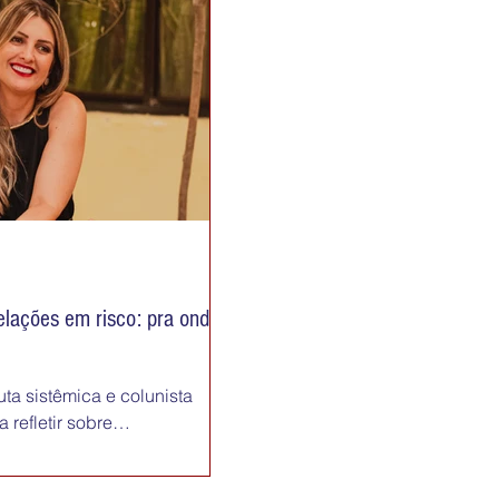
ente se eles ainda tem menos
a que o cérebro de um ser
nte depois dos 24? Então é
lações em risco: pra onde
ta sistêmica e colunista
 refletir sobre
 felicidade, saúde e leveza
as um tema que tem me