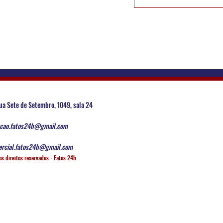
todos os membros, p
das questões que inte
desses novos tempos 
superficiais dos adul
parceiros gera muitas
dos pais as crianças.
impacto das agressõ
ua Sete de Setembro, 1049, sala 24
cao.fatos24h@gmail.com
rcial.fatos24h@gmail.com
os direitos reservados - Fatos 24h