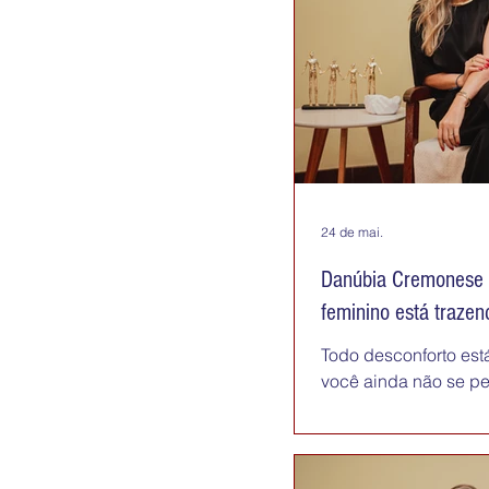
por responsabilidad
aprenderam que esse
24 de mai.
Danúbia Cremonese | Como o a
feminino está traze
Todo desconforto está
você ainda não se pe
apontando para uma 
mais consciência e cu
mulheres tem nome: 
alarmantes e explica