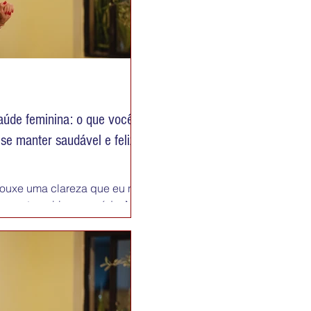
úde feminina: o que você
 se manter saudável e feliz
rouxe uma clareza que eu não
 para terceirizar a saúde. Não
empo, sobrar energia ou
escolho, ou a vida escolhe
 e sente que vive no
 todo mundo menos de si,
ão busque perfeição. Busque
 vida que faça sentido. E