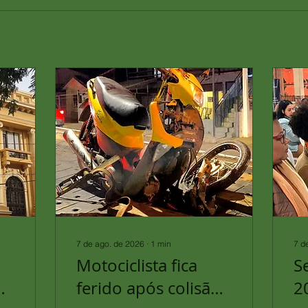
7 de ago. de 2026
∙
1
min
7 d
a
Motociclista fica
S
ferido após colisão
2