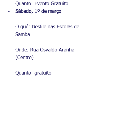
Quanto: Evento Gratuito
Sábado, 1º de março
O quê: Desfile das Escolas de 
Samba
Onde: Rua Osvaldo Aranha 
(Centro)
Quanto: gratuito
21h – Abertura com ala show, 
bateria e harmonia da Cadex, 
cortes carnavalescas e blocos 
infantis e adulto do interior;
22h – Escola de Samba Fiel Tribo 
Guarani;