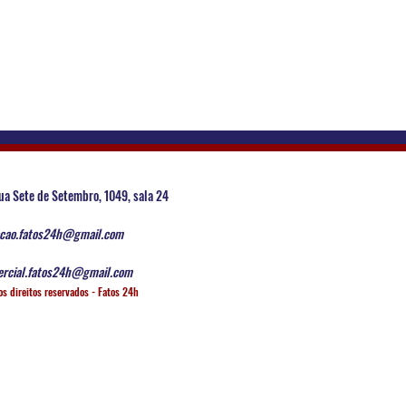
ua Sete de Setembro, 1049, sala 24
cao.fatos24h@gmail.com
rcial.fatos24h@gmail.com
os direitos reservados - Fatos 24h