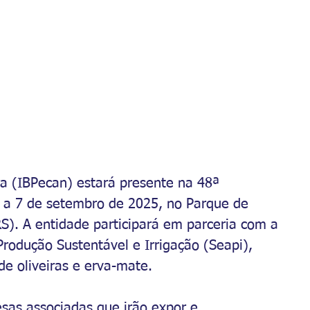
ura (IBPecan) estará presente na 48ª 
o a 7 de setembro de 2025, no Parque de 
RS). A entidade participará em parceria com a 
 Produção Sustentável e Irrigação (Seapi), 
e oliveiras e erva-mate.
sas associadas que irão expor e 