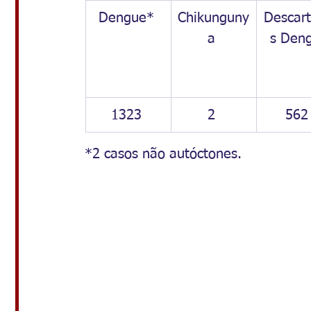
Dengue* 
Chikunguny
Descar
a 
s Den
1323 
2 
562
*2 casos não autóctones. 