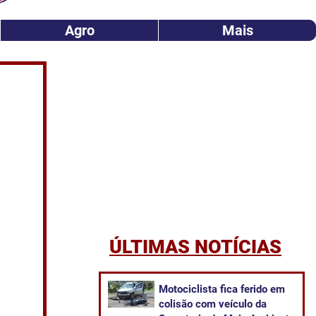
Agro
Mais
ÚLTIMAS NOTÍCIAS
Motociclista fica ferido em
colisão com veículo da