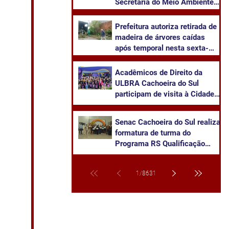
Secretaria do Meio Ambiente
no bairro Barcelos
Prefeitura autoriza retirada de
madeira de árvores caídas
após temporal nesta sexta-
feira
Acadêmicos de Direito da
ULBRA Cachoeira do Sul
participam de visita à Cidade
da Advocacia
Senac Cachoeira do Sul realiza
formatura de turma do
Programa RS Qualificação
Recomeçar em Candelária
1
/
8631