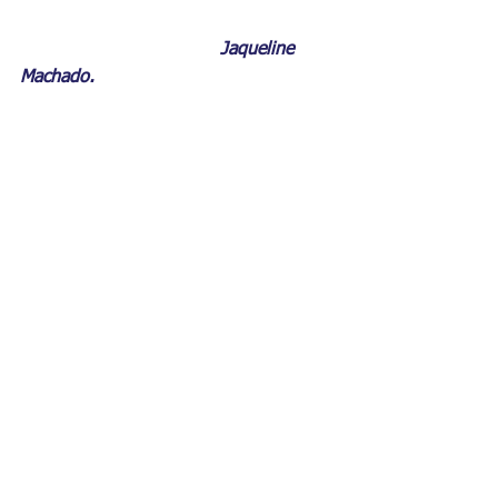
                                    Jaqueline 
Machado.