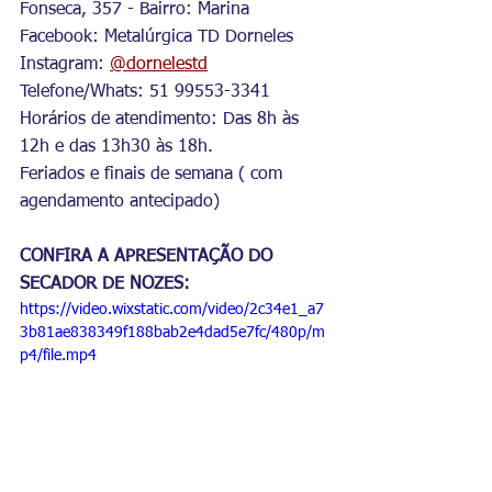
Fonseca, 357 - Bairro: Marina
Facebook: Metalúrgica TD Dorneles
Instagram: 
@dornelestd
Telefone/Whats: 51 99553-3341
Horários de atendimento: Das 8h às 
12h e das 13h30 às 18h.
Feriados e finais de semana ( com 
agendamento antecipado)
CONFIRA A APRESENTAÇÃO DO 
SECADOR DE NOZES:
https://video.wixstatic.com/video/2c34e1_a7
3b81ae838349f188bab2e4dad5e7fc/480p/m
p4/file.mp4