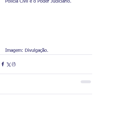
Polícia Civil e o Poder Judiciário.
Imagem: Divulgação.
Comentários
Escreva um comentário