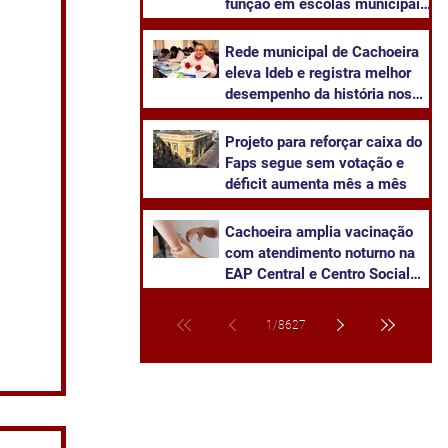
função em escolas municipais
de Cachoeira
Rede municipal de Cachoeira
eleva Ideb e registra melhor
desempenho da história nos
anos finais
Projeto para reforçar caixa do
Faps segue sem votação e
déficit aumenta mês a mês
Cachoeira amplia vacinação
com atendimento noturno na
EAP Central e Centro Social
Urbano
1
/
8627