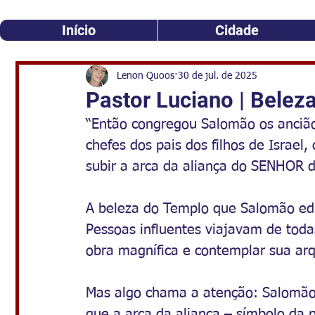
Início
Cidade
Lenon Quoos
30 de jul. de 2025
Pastor Luciano | Belez
“Então congregou Salomão os anciãos
chefes dos pais dos filhos de Israel
subir a arca da aliança do SENHOR da
A beleza do Templo que Salomão edi
Pessoas influentes viajavam de toda
obra magnífica e contemplar sua ar
Mas algo chama a atenção: Salomão 
que a arca da aliança – símbolo da p