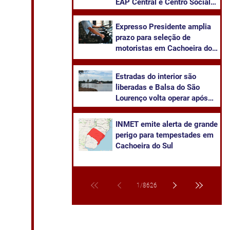
EAP Central e Centro Social
Urbano
Expresso Presidente amplia
prazo para seleção de
motoristas em Cachoeira do
Sul
Estradas do interior são
liberadas e Balsa do São
Lourenço volta operar após
baixa das águas do Rio Jacuí
INMET emite alerta de grande
perigo para tempestades em
Cachoeira do Sul
1
/
8626