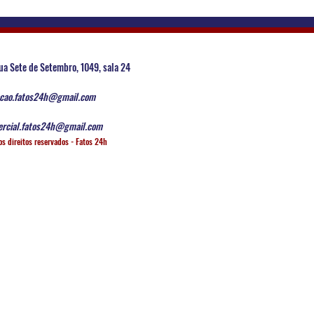
ua Sete de Setembro, 1049, sala 24
cao.fatos24h@gmail.com
rcial.fatos24h@gmail.com
os direitos reservados - Fatos 24h