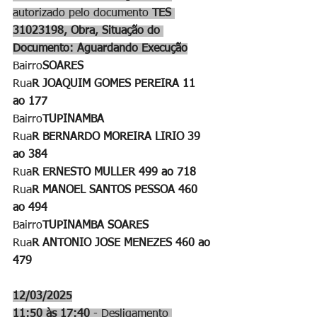
autorizado pelo documento 
TES 
31023198, Obra, Situação do 
Documento: Aguardando Execução
Bairro
SOARES
Rua
R JOAQUIM GOMES PEREIRA 11 
ao 177
Bairro
TUPINAMBA
Rua
R BERNARDO MOREIRA LIRIO 39 
ao 384
Rua
R ERNESTO MULLER 499 ao 718
Rua
R MANOEL SANTOS PESSOA 460 
ao 494
Bairro
TUPINAMBA SOARES
Rua
R ANTONIO JOSE MENEZES 460 ao 
479
12/03/2025
11:50 às 17:40
 - Desligamento 