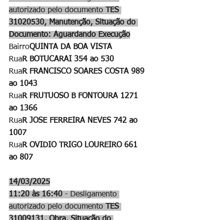
autorizado pelo documento 
TES 
31020530, Manutenção, Situação do 
Documento: Aguardando Execução
Bairro
QUINTA DA BOA VISTA
Rua
R BOTUCARAI 354 ao 530
Rua
R FRANCISCO SOARES COSTA 989 
ao 1043
Rua
R FRUTUOSO B FONTOURA 1271 
ao 1366
Rua
R JOSE FERREIRA NEVES 742 ao 
1007
Rua
R OVIDIO TRIGO LOUREIRO 661 
ao 807
14/03/2025
11:20 às 16:40
 - Desligamento 
autorizado pelo documento 
TES 
31009131, Obra, Situação do 