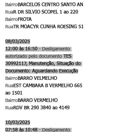
Bairro
BARCELOS CENTRO SANTO AN
Rua
R DR SILVIO SCOPEL 1 ao 220
Bairro
FROTA
Rua
TR MOACYR CUNHA ROESING 51
08/03/2025
12:00 às 16:50
 - Desligamento 
autorizado pelo documento 
TES 
30992117, Manutenção, Situação do 
Documento: Aguardando Execução
Bairro
BARRO VELMELHO
Rua
EST CAMBARA B VERMELHO 665 
ao 1501
Bairro
BARRO VERMELHO
Rua
RDV BR 290 3840 ao 4149
10/03/2025
07:58 às 10:48
 - Desligamento 