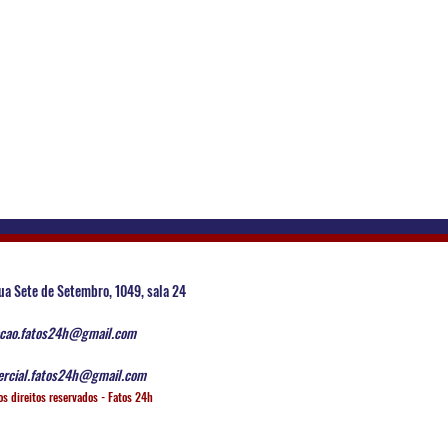
ua Sete de Setembro, 1049, sala 24
cao.fatos24h@gmail.com
rcial.fatos24h@gmail.com
os direitos reservados - Fatos 24h