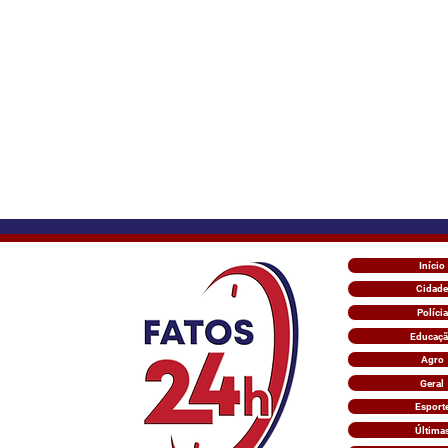
Início
Cidade
Polícia
Educaç
Agro
Geral
Esport
Última