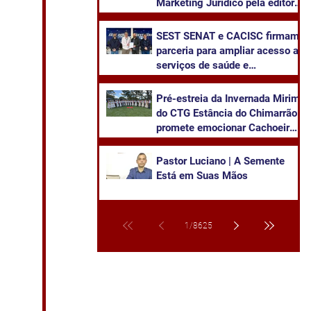
Marketing Jurídico pela editora
Juruá
SEST SENAT e CACISC firmam
parceria para ampliar acesso a
serviços de saúde e
capacitação
Pré-estreia da Invernada Mirim
do CTG Estância do Chimarrão
promete emocionar Cachoeira
neste sábado
Pastor Luciano | A Semente
Está em Suas Mãos
1
/
8625