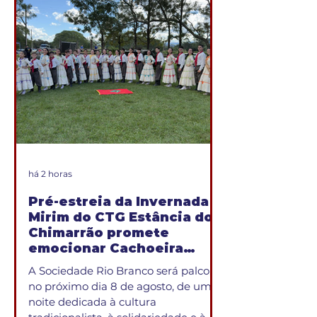
dos colaboradores, associados e seus
dependentes aos serviços oferecidos
pela instituição. O acordo foi
assinado pelo presidente da CACISC,
Rafael Quadros, e representa uma
nova iniciativa de integração entre
as entidades, proporcionando
benefícios nas áreas de saúde,
qualificação e desenv
há 2 horas
Pré-estreia da Invernada
Mirim do CTG Estância do
Chimarrão promete
emocionar Cachoeira
neste sábado
A Sociedade Rio Branco será palco,
no próximo dia 8 de agosto, de uma
noite dedicada à cultura