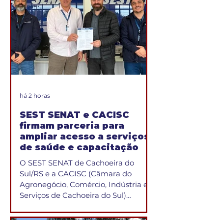
comunicação, jornalismo e
estratégia de marcas. A obra,
publicada pela Juruá Editora,
aborda temas como
posicionamento, construção de
autoridade, reputação, produção de
conteúdo e comunicação ética para
profissionais e escritórios d
há 2 horas
SEST SENAT e CACISC
firmam parceria para
ampliar acesso a serviços
de saúde e capacitação
O SEST SENAT de Cachoeira do
Sul/RS e a CACISC (Câmara do
Agronegócio, Comércio, Indústria e
Serviços de Cachoeira do Sul)
firmaram um Termo de Cooperação
com o objetivo de ampliar o acesso