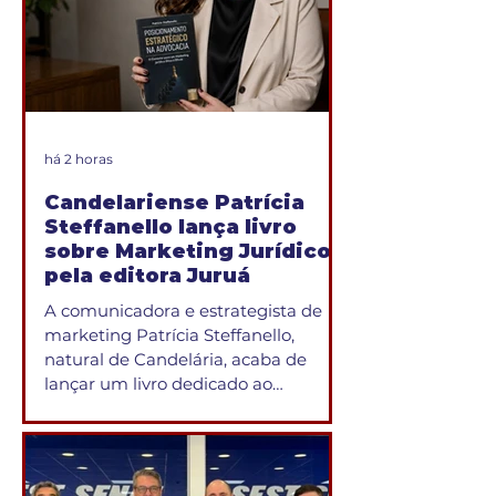
há 2 horas
Candelariense Patrícia
Steffanello lança livro
sobre Marketing Jurídico
pela editora Juruá
A comunicadora e estrategista de
marketing Patrícia Steffanello,
natural de Candelária, acaba de
lançar um livro dedicado ao
Marketing Jurídico, reunindo
conhecimentos e experiências
construídos ao longo de sua
trajetória profissional nas áreas de