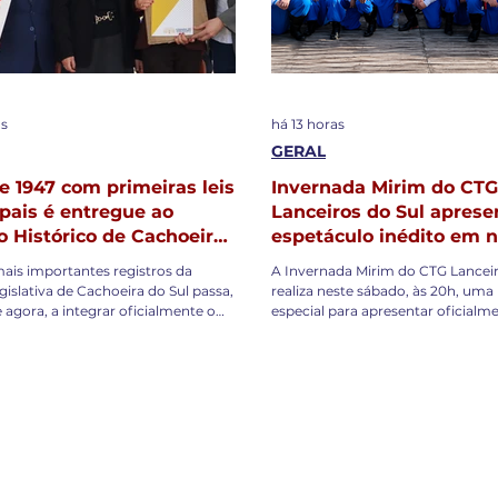
as
há 13 horas
GERAL
de 1947 com primeiras leis
Invernada Mirim do CTG
pais é entregue ao
Lanceiros do Sul aprese
o Histórico de Cachoeira
espetáculo inédito em n
pré-estreia neste sábad
is importantes registros da
A Invernada Mirim do CTG Lanceir
egislativa de Cachoeira do Sul passa,
realiza neste sábado, às 20h, uma 
e agora, a integrar oficialmente o
especial para apresentar oficialm
 Arquivo Histórico Municipal. A
espetáculo que levará aos palcos 
 Vereadores realizou a entrega do
temporada tradicionalista de 202
eis, Resoluções e Atos nº 1,
será realizado na sede da entidade
o que reúne as primeiras normas
jantar e a primeira exibição públi
 pelo Legislativo após a
temática preparada pelo grupo. A
ão da Constituição Federal de
apresentação deste ano homenag
olume reúne atos oficiais
história de Cachoeira do Sul por 
idos entre a Resolução nº 1, de
cultura do arroz, destacando a re
Lei Municipal nº 166, de 195
produção orizícola para o