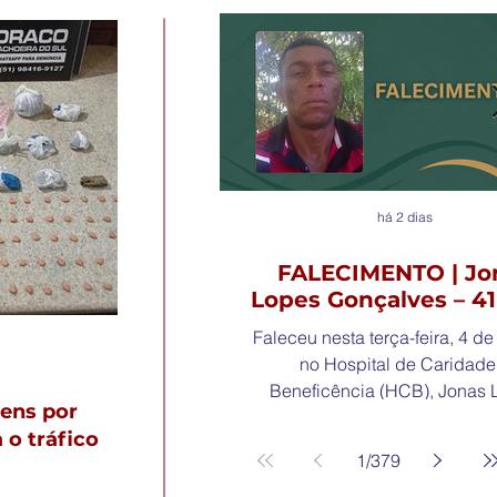
há 2 dias
FALECIMENTO | Jo
Lopes Gonçalves – 41
Faleceu nesta terça-feira, 4 de
no Hospital de Caridade
Beneficência (HCB), Jonas 
ens por
Gonçalves, aos 41 anos, mor
 o tráfico
Bairro Frota, em Cachoeira d
1
/
379
Deixa os filhos Cauã, Cauana,