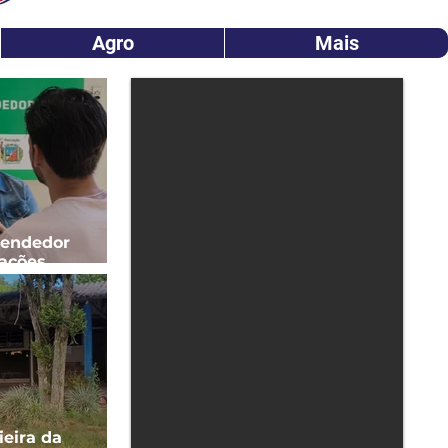
Agro
Mais
endedor
tações
 pequenos
choeira do
ieira da