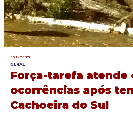
há 13 horas
GERAL
Força-tarefa atende 
ocorrências após te
Cachoeira do Sul