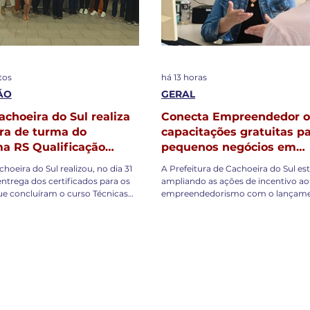
tos
há 13 horas
ÃO
GERAL
choeira do Sul realiza
Conecta Empreendedor o
ra de turma do
capacitações gratuitas p
a RS Qualificação
pequenos negócios em
ar em Candelária
Cachoeira do Sul
hoeira do Sul realizou, no dia 31
A Prefeitura de Cachoeira do Sul es
 entrega dos certificados para os
ampliando as ações de incentivo ao
ue concluíram o curso Técnicas
empreendedorismo com o lançame
 Cuidados com Idosos. A
Conecta Empreendedor, programa 
atuita foi realizada por meio do
à qualificação de micro e pequenos
S Qualificação Recomeçar, uma
empresários do município. Desenvo
om o Governo do Estado e a
pela Secretaria Municipal de
Municipal de Candelária. O curso
Desenvolvimento Econômico e Tur
ou aos participantes
meio da Sala do Empreendedor, em
tos técnicos e humanizados
com o Sebrae RS, a iniciativa ofere
dado com a pessoa idosa. A
série de capacitações gratuitas vol
o preparou os profissionais para
fortalecimento dos negócios locais