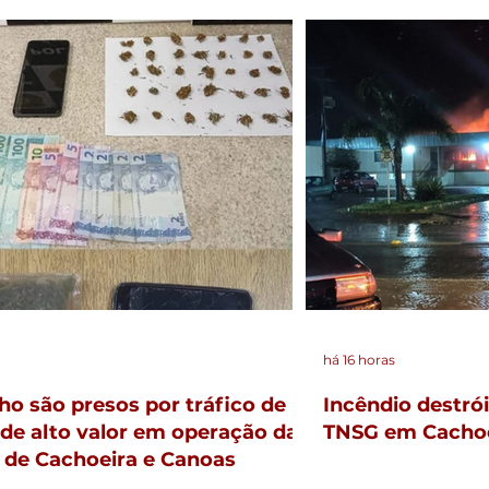
há 16 horas
ilho são presos por tráfico de
Incêndio destrói
de alto valor em operação da
TNSG em Cachoe
de Cachoeira e Canoas