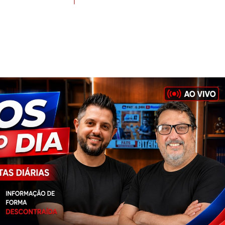
e Jonas Francisco, além de i
irmãs, cunhados, cunhadas, so
sobrinhas, demais familiares e
O velório terá início às 15h 
quarta-feira, 5 de agosto, na C
Funerária Madre Teresa, ao l
Cemitério Municipal, na Rua A
Borges, 528. O