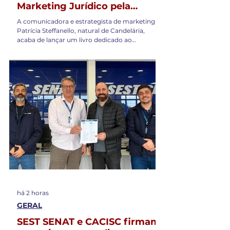
Marketing Jurídico pela
editora Juruá
A comunicadora e estrategista de marketing
Patrícia Steffanello, natural de Candelária,
acaba de lançar um livro dedicado ao
Marketing Jurídico, reunindo conhecimentos e
experiências construídos ao longo de sua
trajetória profissional nas áreas de
comunicação, jornalismo e estratégia de
marcas. A obra, publicada pela Juruá Editora,
aborda temas como posicionamento,
construção de autoridade, reputação,
produção de conteúdo e comunicação ética
para profissionais e escritórios d
há 2 horas
GERAL
SEST SENAT e CACISC firmam