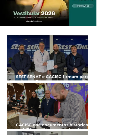
SEST SENAT e CACISC firmam parceria
para ampliar acesso a serviços de
saúde e capacitação
CACISC doa documentos históricos e
mobiliário antigo para o Arquivo
Histórico de Cachoeira do Sul