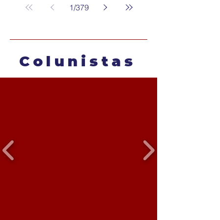
1
/
379
Colunistas