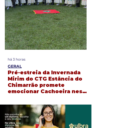
há 3 horas
há 3 horas
GERAL
GERAL
Pré-estreia da Invernada
Projeto Ver 
Mirim do CTG Estância do
oferece exa
Chimarrão promete
oftalmológic
emocionar Cachoeira neste
gratuitos pa
sábado
da rede muni