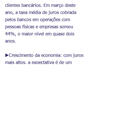
clientes bancários. Em março deste 
ano, a taxa média de juros cobrada 
pelos bancos em operações com 
pessoas físicas e empresas 
somou 
44%, o maior nível em quase dois 
anos.
▶️Crescimento da economia: com juros 
mais altos, a expectativa é de um 
comportamento mais contido do 
consumo da população e, também, de 
mais dificuldades nos investimentos 
produtivos. Isso deve causar um 
impacto negativo no Produto Interno 
Bruto (PIB), no emprego e na renda. 
Os dados do PIB do último trimestre de 
2024 já mostram desaceleração da 
economia.