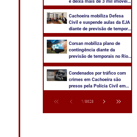
e deixa mais de 3 mil imóveis
sem energia em Cachoeira do
Sul
Cachoeira mobiliza Defesa
Civil e suspende aulas da EJA
diante de previsão de temporal
severo
Corsan mobiliza plano de
contingência diante da
previsão de temporais no Rio
Grande do Sul
Condenados por tráfico com
crimes em Cachoeira são
presos pela Polícia Civil em
Venâncio Aires
1
/
8628