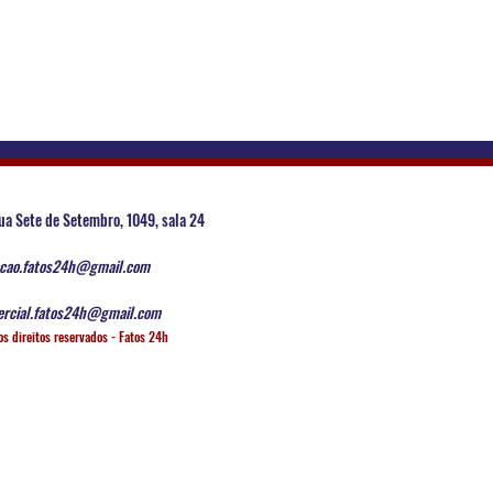
ua Sete de Setembro, 1049, sala 24
cao.fatos24h@gmail.com
rcial.fatos24h@gmail.com
os direitos reservados - Fatos 24h