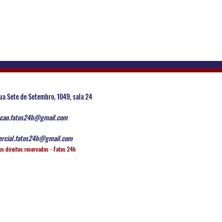
ua Sete de Setembro, 1049, sala 24
cao.fatos24h@gmail.com
rcial.fatos24h@gmail.com
os direitos reservados - Fatos 24h