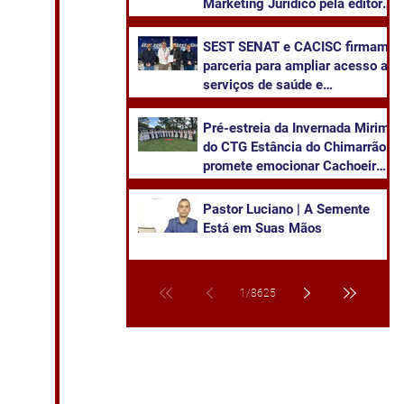
Marketing Jurídico pela editora
Juruá
SEST SENAT e CACISC firmam
parceria para ampliar acesso a
serviços de saúde e
capacitação
Pré-estreia da Invernada Mirim
do CTG Estância do Chimarrão
promete emocionar Cachoeira
neste sábado
Pastor Luciano | A Semente
Está em Suas Mãos
1
/
8625