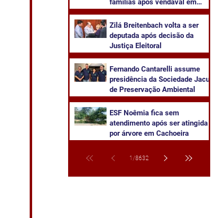
famílias após vendaval em
Cachoeira do Sul
Zilá Breitenbach volta a ser
deputada após decisão da
Justiça Eleitoral
Fernando Cantarelli assume
presidência da Sociedade Jacuí
de Preservação Ambiental
ESF Noêmia fica sem
atendimento após ser atingida
por árvore em Cachoeira
1
/
8632