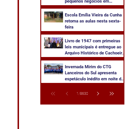
pequenos negócios em
Cachoeira do Sul
​Escola Emília Vieira da Cunha
retoma as aulas nesta sexta-
feira
Livro de 1947 com primeiras
leis municipais é entregue ao
Arquivo Histórico de Cachoeira
do Sul
Invernada Mirim do CTG
Lanceiros do Sul apresenta
espetáculo inédito em noite de
pré-estreia neste sábado
1
/
8630